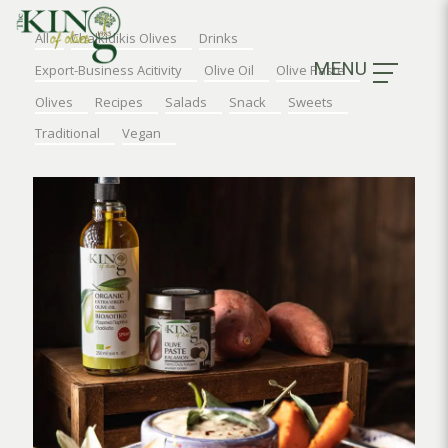
All
Chalkidikis Olives
Drinks
MENU
Export-Business Acitivity
Olive Oil
Olive Paste
Olives
Recipes
Salads
Snack
Sweets
Traditional
Vegan