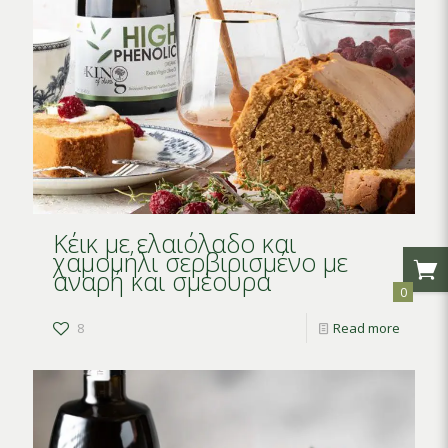
Κέικ με ελαιόλαδο και
χαμομήλι σερβιρισμένο με
αναρή και σμέουρα
0
8
Read more