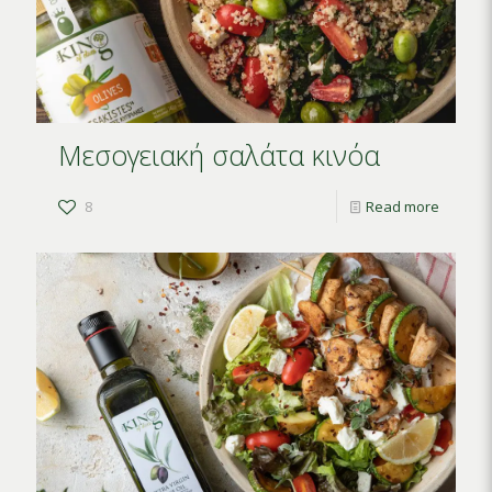
Μεσογειακή σαλάτα κινόα
8
Read more