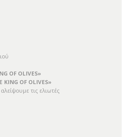
ιού
ING OF OLIVES»
HE KING OF OLIVES»
 αλείψουμε τις ελιωτές