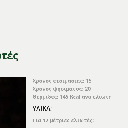
τές
Χρόνος ετοιμασίας: 15΄
Χρόνος ψησίματος: 20΄
Θερμίδες: 145 Kcal ανά ελιωτή
ΥΛΙΚΑ:
Για 12 μέτριες ελιωτές: