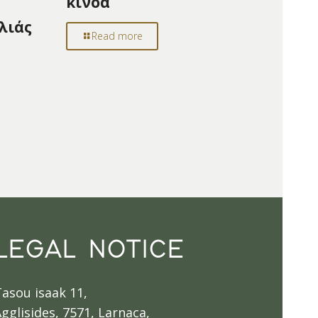
κινόα
λιάς
Read more
LEGAL NOTICE
Tasou isaak 11,
gglisides, 7571, Larnaca,