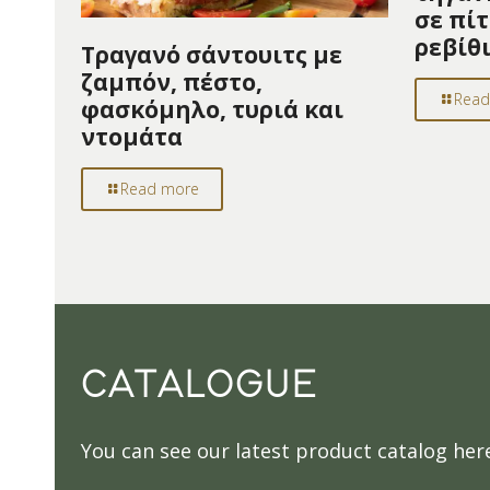
σε πίτ
ρεβίθ
Τραγανό σάντουιτς με
ζαμπόν, πέστο,
Read
φασκόμηλο, τυριά και
ντομάτα
Read more
CATALOGUE
You can see our latest product catalog her