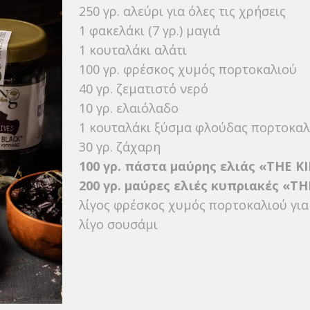
250 γρ. αλεύρι για όλες τις χρήσεις
1 φακελάκι (7 γρ.) μαγιά
1 κουταλάκι αλάτι
100 γρ. φρέσκος χυμός πορτοκαλιού
40 γρ. ζεματιστό νερό
10 γρ. ελαιόλαδο
1 κουταλάκι ξύσμα φλούδας πορτοκαλ
30 γρ. ζάχαρη
100 γρ. πάστα μαύρης ελιάς «THE K
200 γρ. μαύρες ελιές κυπριακές «T
λίγος φρέσκος χυμός πορτοκαλιού για
λίγο σουσάμι